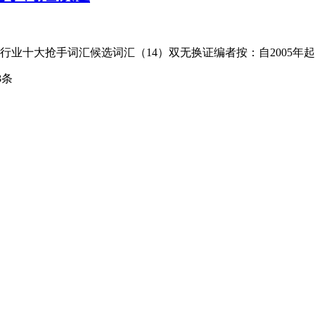
业十大抢手词汇候选词汇（14）双无换证编者按：自2005年起头
3
条