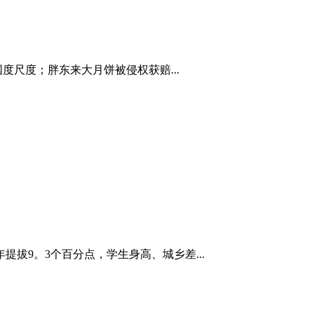
尺度；胖东来大月饼被侵权获赔...
提拔9。3个百分点，学生身高、城乡差...