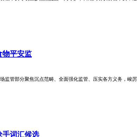
食物平安监
场监管部分聚焦沉点范畴、全面强化监管、压实各方义务，峻厉冲
抢手词汇候选