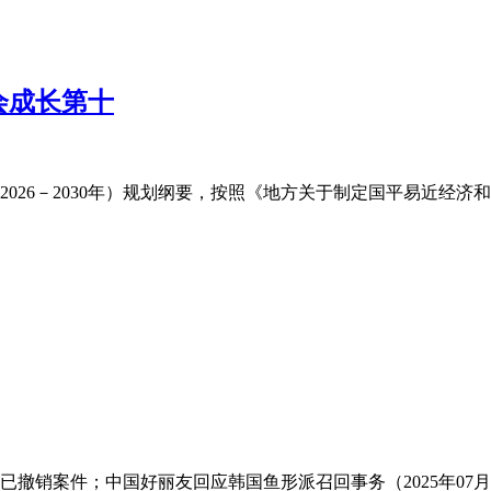
会成长第十
26－2030年）规划纲要，按照《地方关于制定国平易近经济和
销案件；中国好丽友回应韩国鱼形派召回事务（2025年07月2