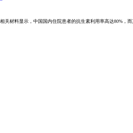
关材料显示，中国国内住院患者的抗生素利用率高达80%，而其