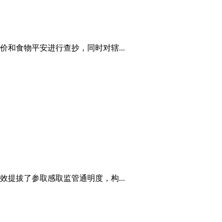
和食物平安进行查抄，同时对辖...
提拔了参取感取监管通明度，构...