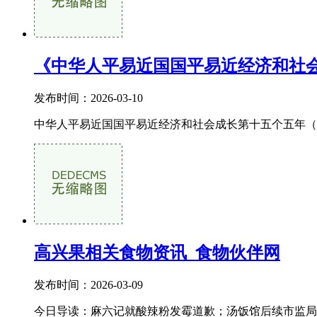
《中华人平易近国国平易近经济和社
发布时间：2026-03-10
中华人平易近国国平易近经济和社会成长第十五个五年（20
高兴果相关食物资讯_食物伙伴网
发布时间：2026-03-09
今日导读：麻六记就酸辣粉发霉道歉；汤饭馆后续市监局已撤