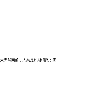
天然面前，人类是如斯细微；正...