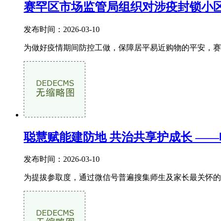
赛罕区市场监管局组织对涉疫封锁小
发布时间：2026-03-10
为做好疫情期间防控工做，保障居平易近购物的平安，赛
聪慧赋能建防地 共治共享护成长 —
发布时间：2026-03-10
为提拔参取度，通过微信号普遍搜集师生及家长最关怀的