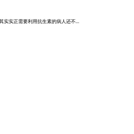
实实正需要利用抗生素的病人还不...