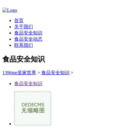
首页
关于我们
食品安全知识
食品安全动态
联系我们
食品安全知识
1396me皇家世界
>
食品安全知识
>
食品安全知识