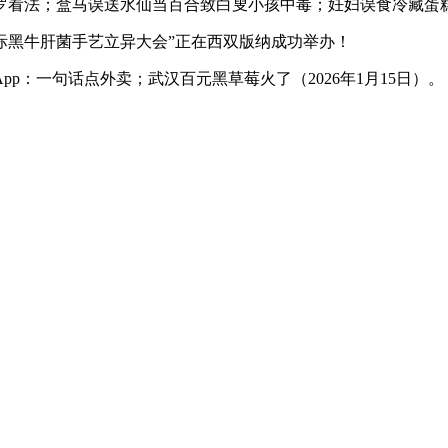
；盒马误送水仙当百合致白叟小孩中毒；妊妇误食冷藏蛋糕 重生
国际黑牛肝菌手艺立异大会”正在西双版纳成功举办！
：一句话点外卖；武汉百元黑草莓火了（2026年1月15日）。