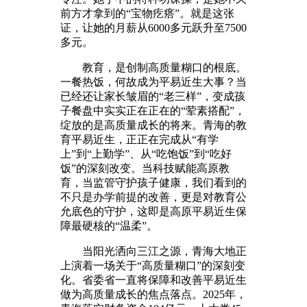
前方才拿到的“宝物疙瘩”。就是这张
证，让她的月薪从6000多元跃升至7500
多元。
教育，是创制高质量糊口的根底。
一餐热饭，何故成为平易近生大事？当
已经还让家长皱眉的“老三样”，变成孩
子餐盘中实实正在正在的“荤素搭配”，
绽放的是高质量成长的将来。青海的教
育平易近生，正正在完成从“有学
上”到“上勤学”、从“吃饱饭”到“吃好
饭”的深刻改变。当科技赋能高原教
育，当监管守护孩子健康，我们看到的
不只是办学前提的改善，更是对教育公
允底色的守护，这即是高原平易近生保
障最硬核的“温柔”。
当阳光洒向三江之源，青海大地正
上演着一场关于“高质量糊口”的深刻变
化。省委省一直将保障和改善平易近生
做为高质量成长的焦点落点。2025年，