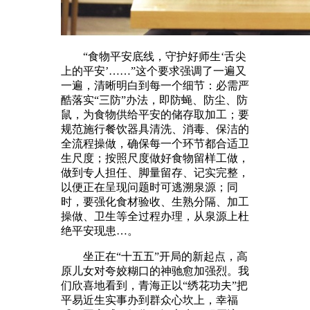
“食物平安底线，守护好师生‘舌尖
上的平安’……”这个要求强调了一遍又
一遍，清晰明白到每一个细节：必需严
酷落实“三防”办法，即防蝇、防尘、防
鼠，为食物供给平安的储存取加工；要
规范施行餐饮器具清洗、消毒、保洁的
全流程操做，确保每一个环节都合适卫
生尺度；按照尺度做好食物留样工做，
做到专人担任、脚量留存、记实完整，
以便正在呈现问题时可逃溯泉源；同
时，要强化食材验收、生熟分隔、加工
操做、卫生等全过程办理，从泉源上杜
绝平安现患…。
坐正在“十五五”开局的新起点，高
原儿女对夸姣糊口的神驰愈加强烈。我
们欣喜地看到，青海正以“绣花功夫”把
平易近生实事办到群众心坎上，幸福