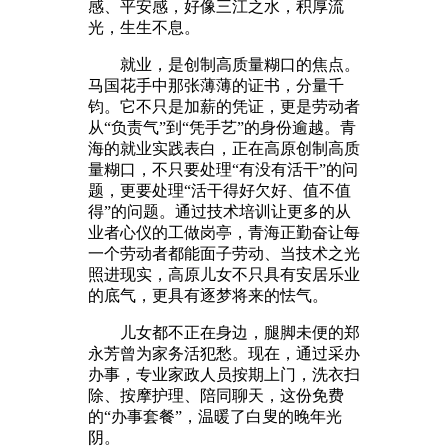
感、平安感，好像三江之水，积厚流
光，生生不息。
就业，是创制高质量糊口的焦点。
马国花手中那张薄薄的证书，分量千
钧。它不只是加薪的凭证，更是劳动者
从“负责气”到“凭手艺”的身份逾越。青
海的就业实践表白，正在高原创制高质
量糊口，不只要处理“有没有活干”的问
题，更要处理“活干得好欠好、值不值
得”的问题。通过技术培训让更多的从
业者心仪的工做岗亭，青海正勤奋让每
一个劳动者都能面子劳动、当技术之光
照进现实，高原儿女不只具有安居乐业
的底气，更具有逐梦将来的怯气。
儿女都不正在身边，腿脚未便的郑
永芳曾为家务活犯愁。现在，通过采办
办事，专业家政人员按期上门，洗衣扫
除、按摩护理、陪同聊天，这份免费
的“办事套餐”，温暖了白叟的晚年光
阴。