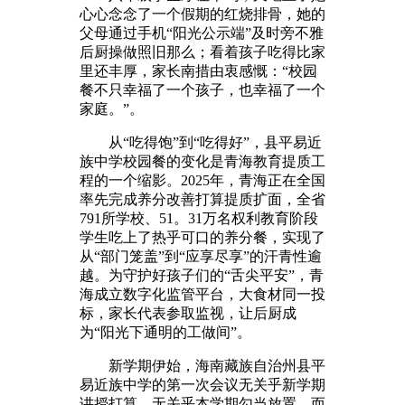
心心念念了一个假期的红烧排骨，她的
父母通过手机“阳光公示端”及时旁不雅
后厨操做照旧那么；看着孩子吃得比家
里还丰厚，家长南措由衷感慨：“校园
餐不只幸福了一个孩子，也幸福了一个
家庭。”。
从“吃得饱”到“吃得好”，县平易近
族中学校园餐的变化是青海教育提质工
程的一个缩影。2025年，青海正在全国
率先完成养分改善打算提质扩面，全省
791所学校、51。31万名权利教育阶段
学生吃上了热乎可口的养分餐，实现了
从“部门笼盖”到“应享尽享”的汗青性逾
越。为守护好孩子们的“舌尖平安”，青
海成立数字化监管平台，大食材同一投
标，家长代表参取监视，让后厨成
为“阳光下通明的工做间”。
新学期伊始，海南藏族自治州县平
易近族中学的第一次会议无关乎新学期
讲授打算、无关乎本学期勾当放置，而