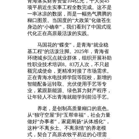
青海落实财务资金104亿元，十大类45
项平易近生实事工程全数完成。这不是
一串冰凉的数据，而是一幅热气腾腾的
糊口图景。当国度的“大政策”化做苍生
身边的“小确幸”，我们看到了中国式现
代化正在高原最活泼的实践。
马国花的“蝶变”，是青海“就业稳
基工程”的活泼注脚。2025年，青海省
环绕城乡沉点就业群体，组织开展补助
性职业技术培训8。83万人次，不只超
额完成使命，更精准对接了市场需求。
正在青海水电技师学院等院校，新增的
智能配备运转取、光伏使用手艺等专
业，紧跟新能源、绿色算力财产程序，
让年轻人不出青海就能学到前沿手艺。
养老，是创制高质量糊口的底色。
从“独守空屋”到“互帮幸福”，社会力量
做好“办事者”，家庭阐扬“从体感化”，
这种“不离乡土、不离亲情”的养老模
式，契合了高原农牧平易近的心理需