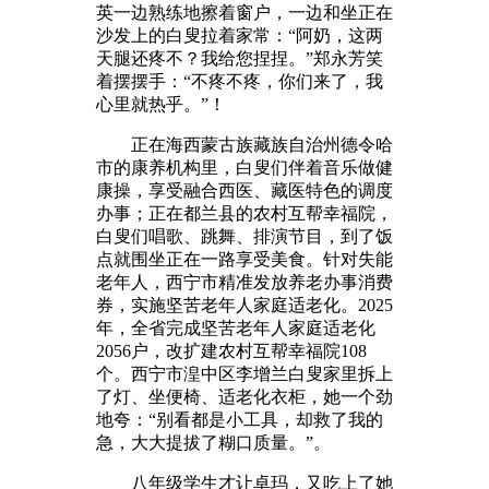
英一边熟练地擦着窗户，一边和坐正在
沙发上的白叟拉着家常：“阿奶，这两
天腿还疼不？我给您捏捏。”郑永芳笑
着摆摆手：“不疼不疼，你们来了，我
心里就热乎。”！
正在海西蒙古族藏族自治州德令哈
市的康养机构里，白叟们伴着音乐做健
康操，享受融合西医、藏医特色的调度
办事；正在都兰县的农村互帮幸福院，
白叟们唱歌、跳舞、排演节目，到了饭
点就围坐正在一路享受美食。针对失能
老年人，西宁市精准发放养老办事消费
券，实施坚苦老年人家庭适老化。2025
年，全省完成坚苦老年人家庭适老化
2056户，改扩建农村互帮幸福院108
个。西宁市湟中区李增兰白叟家里拆上
了灯、坐便椅、适老化衣柜，她一个劲
地夸：“别看都是小工具，却救了我的
急，大大提拔了糊口质量。”。
八年级学生才让卓玛，又吃上了她