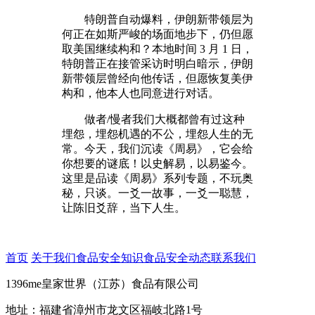
特朗普自动爆料，伊朗新带领层为
何正在如斯严峻的场面地步下，仍但愿
取美国继续构和？本地时间 3 月 1 日，
特朗普正在接管采访时明白暗示，伊朗
新带领层曾经向他传话，但愿恢复美伊
构和，他本人也同意进行对话。
做者/慢者我们大概都曾有过这种
埋怨，埋怨机遇的不公，埋怨人生的无
常。今天，我们沉读《周易》，它会给
你想要的谜底！以史解易，以易鉴今。
这里是品读《周易》系列专题，不玩奥
秘，只谈。一爻一故事，一爻一聪慧，
让陈旧爻辞，当下人生。
首页
关于我们
食品安全知识
食品安全动态
联系我们
1396me皇家世界（江苏）食品有限公司
地址：福建省漳州市龙文区福岐北路1号