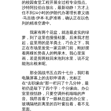
的校园食堂工程开展全过程专业指点。
沙特阿拉伯台放出，最新动静！方才上
任不到24小时的伊朗代办署理长赛义德
·马吉德·伊本·礼萨准将，确认正在以色
列的精准空袭中。
我家有两个花盆，就连最皮实的绿
萝，到了这里也慢慢枯萎。后来我才想
起，盆里用的是羊粪土，巧合之下，我
正在市场里发觉一家店肆门前，刚好摆
着两棵长势喜人的鸭掌木。我心里策
画，若是剪两枝回来泡到水里，说不定
能泡出根来呢。
那全国战书五点四十七分，我盯着
电脑屏幕上的去职申请表，光标正
在“去职缘由”那一栏闪了十几分钟，最
初仍是敲下了四个字：个分缘由。办公
室里很恬静，只要空调外机嗡嗡的声
音。我昂首看了一眼林总监的办公室，
玻璃隔绝距离里的百叶窗拉着，看不见
里面。