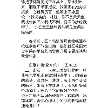
珍把茶杯沉沉搁正在桌上，茶水溅出
来，洇湿了半张报表。我坐正在她办公
桌前，心跳得厉害，但嘴上不愿服
软：“我说实的，林姐。你不是天天催
我找对象吗？我找不到，要不你嫁给我
得了。”办公室里恬静得能听见空调的
嗡嗡声。
春节前，区市场监管局食物畅通科
抢抓寒假环节窗口期，组织我区校园大
食材采购平台及供货商开展专题座谈和
营业培训。
斑斓的梅溪河 第十一回 味道
（二）击石——人生上美随行此时，猪
儿虫也呈现正在波浪脑海里了，肉嘟嘟
的感受，浅绿色，通透，头上两个尖尖
的触角，附着正在红薯叶，玉米叶等绿
色动物上，色给了它们很好的伪拆，
说不定就无认识触碰着它，软软的，冰
凉冰凉，害怕心理让手的肌肉收缩而敏
捷地弹回！