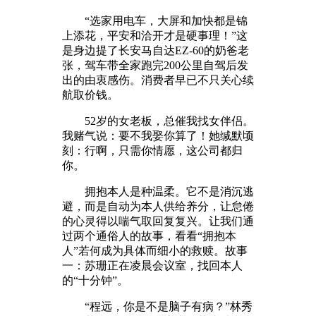
“选家用电车，大屏和加快都是锦
上添花，平安和洽开才是硬事理！”这
是身边提了长安马自达EZ-60的奶爸老
张，驾车带全家跑完200公里自驾后发
出的由衷感伤。消费者早已不只关心续
航取价钱。
52岁的女老板，总催我找女伴侣。
我赌气说：要不我娶你算了！她缄默顷
刻：行啊，只需你情愿，这公司都归
你。
拥抱本人是种温柔。它不是消沉逃
避，而是自动为本人供给养分，让怠倦
的心灵得以喘气取回复复兴。让我们通
过两个通俗人的故事，看看“拥抱本
人”若何成为具体而细小的救赎。故事
一：苏珊正在凌晨会议室，找回本人
的“十分钟”。
“程远，你是不是脑子有病？”林秀