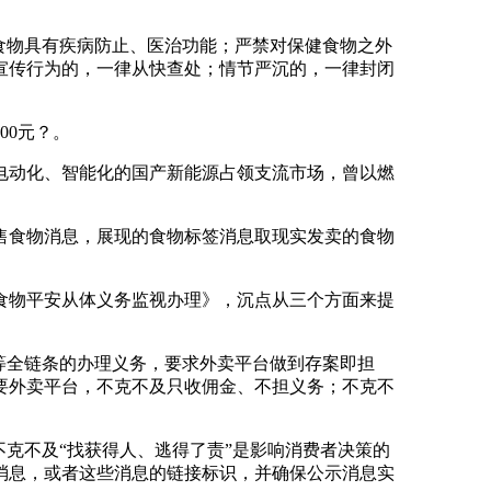
食物具有疾病防止、医治功能；严禁对保健食物之外
宣传行为的，一律从快查处；情节严沉的，一律封闭
00元？。
电动化、智能化的国产新能源占领支流市场，曾以燃
食物消息，展现的食物标签消息取现实发卖的食物
物平安从体义务监视办理》，沉点从三个方面来提
等全链条的办理义务，要求外卖平台做到存案即担
要外卖平台，不克不及只收佣金、不担义务；不克不
克不及“找获得人、逃得了责”是影响消费者决策的
消息，或者这些消息的链接标识，并确保公示消息实