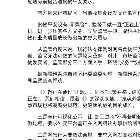
配送等前提合适食物平安要求。
南方周末记者提问：当前收集食物发卖虚假宣传
食物平安没有“零风险”，监督工做一直“正在上
机，进一步压实各方义务、立异监管手段、凝结共
物行业高质量成长做出新的更大贡献。
从监管角度来说，现行法令律例对网售食物平安
循、监管无法可依的问题较为凸起。对此，市场监
物发卖者、监管部分三个方面入手，环绕“义务”“协
据新疆维吾尔自治区纪委监委动静：新疆维吾尔
和监察查询拜访。
《》旨正在通过“正源、、固本”三策并举，建立起
正在”。我们相信，跟着《》的深切实施，“鬼魂外
事市场也将朝着更规范、更健康的标的目的成长。
三是奉行可视化公示，让“加工过程”不再若明若暗
做过程。要求外卖平台需正在入网餐饮办事供给者
二是网售行为要依法合规。要求入网发卖者对所