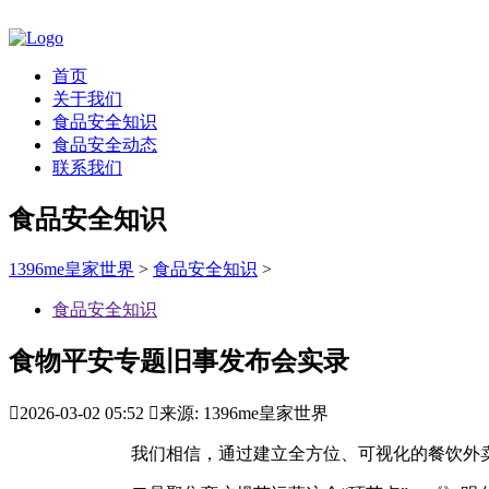
首页
关于我们
食品安全知识
食品安全动态
联系我们
食品安全知识
1396me皇家世界
>
食品安全知识
>
食品安全知识
食物平安专题旧事发布会实录

2026-03-02 05:52

来源: 1396me皇家世界
我们相信，通过建立全方位、可视化的餐饮外卖消