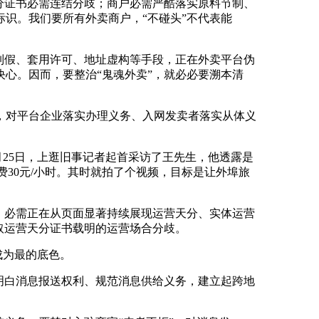
分证书必需连结分歧；商户必需严酷落实原料节制、
识。我们要所有外卖商户，“不碰头”不代表能
制假、套用许可、地址虚构等手段，正在外卖平台伪
心。因而，要整治“鬼魂外卖”，就必必要溯本清
对平台企业落实办理义务、入网发卖者落实从体义
25日，上逛旧事记者起首采访了王先生，他透露是
费30元/小时。其时就拍了个视频，目标是让外埠旅
；必需正在从页面显著持续展现运营天分、实体运营
取运营天分证书载明的运营场合分歧。
成为最的底色。
明白消息报送权利、规范消息供给义务，建立起跨地