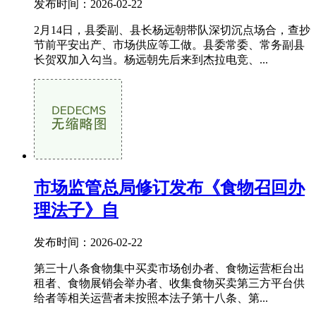
发布时间：2026-02-22
2月14日，县委副、县长杨远朝带队深切沉点场合，查抄
节前平安出产、市场供应等工做。县委常委、常务副县
长贺双加入勾当。杨远朝先后来到杰拉电竞、...
市场监管总局修订发布《食物召回办
理法子》自
发布时间：2026-02-22
第三十八条食物集中买卖市场创办者、食物运营柜台出
租者、食物展销会举办者、收集食物买卖第三方平台供
给者等相关运营者未按照本法子第十八条、第...